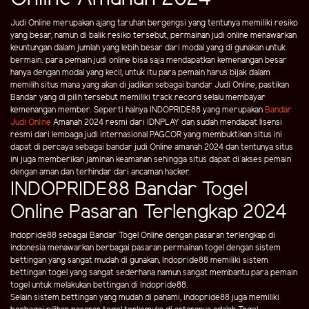
Judi Online merupakan ajang taruhan bergengsi yang tentunya memiliki resiko
yang besar, namun di balik resiko tersebut, permainan judi online menawarkan
keuntungan dalam jumlah yang lebih besar dari modal yang di gunakan untuk
bermain. para pemain judi online bisa saja mendapatkan kemenangan besar
hanya dengan modal yang kecil, untuk itu para pemain harus bijak dalam
memilih situs mana yang akan di jadikan sebagai bandar Judi Online, pastikan
Bandar yang di pilih tersebut memiliki track record selalu membayar
kemenangan member. Seperti halnya INDOPRIDE88 yang merupakan
Bandar
Judi Online
Amanah 2024 resmi dari IDNPLAY dan sudah mendapat lisensi
resmi dari lembaga judi internasional PAGCOR yang membuktikan situs ini
dapat di percaya sebagai bandar judi Online amanah 2024 dan tentunya situs
ini juga memberikan jaminan keamanan sehingga situs dapat di akses pemain
dengan aman dan terhindar dari ancaman hacker.
INDOPRIDE88 Bandar Togel
Online Pasaran Terlengkap 2024
Indopride88 sebagai Bandar Togel Online dengan pasaran terlengkap di
indonesia menawarkan berbagai pasaran permainan togel dengan sistem
bettingan yang sangat mudah di gunakan, Indopride88 memiliki sistem
bettingan togel yang sangat sederhana namun sangat membantu para pemain
togel untuk melakukan bettingan di Indopride88.
Selain sistem bettingan yang mudah di pahami, indopride88 juga memiliki