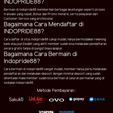
INDOPRIDE88?
Bermain di Indopride88 memberikan berbagai keuntungan seperti proses
transaksi yang cepat, Bonus dan Promo menarik, serta pelayanan dari
Customer Service yang profesional.
Bagaimana Cara Mendaftar di
INDOPRIDE88?
Cara daftar di situs Indopride88 cukup mudah, hanya bermodalkan rekening
bank atau pun Ewallet yang aktif, member sudah bisa melakukan pendaftaran
secara gratis tanpa di pungut biaya apapun.
Bagaimana Cara Bermain di
Indopride88?
Cara bermain di Indopride88 sangat mudah, member hanya perlu melakukan
pendaftaran dan melakukan deposit dengan minimal deposit yang sudah
ditentukan maka member sudah bisa bermain di seluruh permainan yang di
sediakan Indopride88.
Metode Pembayaran :