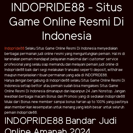
INDOPRIDE88 - Situs
Game Online Resmi Di
Indonesia
Indopride88
Selaku Situs Game Online Resmi Di Indonesia menyediakan
berbagai permainan judi online resmi yang menguntungkan pemain. Hal ini di
karenakan pemain mendapat pelayanan maksimal dari customer service
profesional yang selalu siap memandu dan melayani pemain judi online di
Indopride88 baik dari segi melakukan transaksi seperti deposit, withdraw
maupun menjelaskan ribuan permainan yang ada di INDOPRIDE88.
Hanya dengan bergabung di Indopride88 selaku Situs Game Online Resmi Di
Indonesia setiap bettor atau pemain sudah bisa mengakses Situs Game
Online Resmi Di Indonesia dimanapun dan kapanpun 24 Jam Nonstop. Jangan
lewatkan berbagai macam Bonus dan Promosi yang di sediakan Indopride88
Mulai dari Bonus new member sampai bonus harian up to 100% yang pastinya
akan memberikan kesempatan untuk menang yang lebih besar untuk seluruh
pemain Indopride88.
INDOPRIDE88 Bandar Judi
Online Amanah 2024