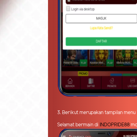
3. Berikut merupakan tampilan menu
Selamat bermain di
INDOPRIDE88
mo