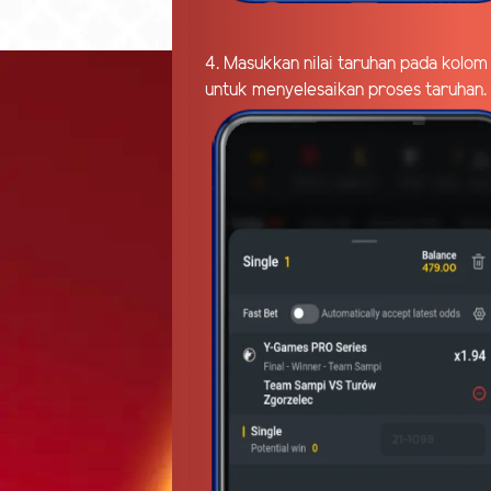
4. Masukkan nilai taruhan pada kolom
untuk menyelesaikan proses taruhan.