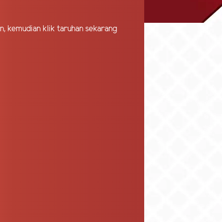
n, kemudian klik taruhan sekarang