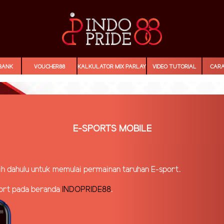
BANK
VOUCHER88
KALKULATOR MIX PARLAY
VIDEO TUTORIAL
CARA
E-SPORTS MOBILE
bih dahulu untuk memulai permainan taruhan E-sport.
sport pada beranda
INDOPRIDE88
.