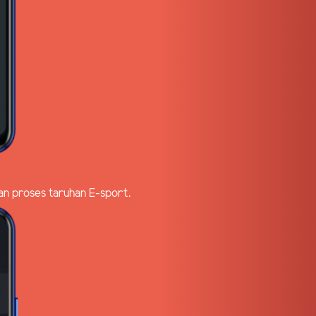
an proses taruhan E-sport.