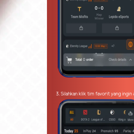
3. Silahkan klik tim favorit yang ingin 