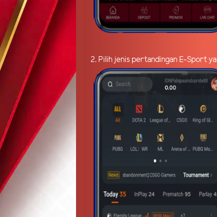
2. Pilih jenis pertandingan E-Sport y