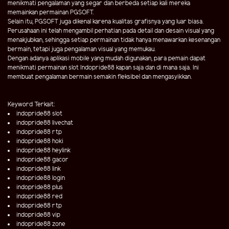
menikmati pengalaman yang segar dan berbeda setiap kali mereka
memainkan permainan PGSOFT.
Selain itu, PGSOFT juga dikenal karena kualitas grafisnya yang luar biasa.
Perusahaan ini telah mengambil perhatian pada detail dan desain visual yang
menakjubkan, sehingga setiap permainan tidak hanya menawarkan kesenangan
bermain, tetapi juga pengalaman visual yang memukau.
Dengan adanya aplikasi mobile yang mudah digunakan, para pemain dapat
menikmati permainan slot Indopride88 kapan saja dan di mana saja. Ini
membuat pengalaman bermain semakin fleksibel dan mengasyikkan.
Keyword Terkait:
indopride88 slot
indopride88 livechat
indopride88 rtp
indopride88 hoki
indopride88 heylink
indopride88 gacor
indopride88 link
indopride88 login
indopride88 plus
indopride88 red
indopride88 rtp
indopride88 vip
indopride88 zone